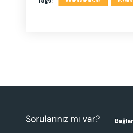
Tags:
Adana Sanal Ofis
Evreka 
Sorularınız mı var?
Bağlan