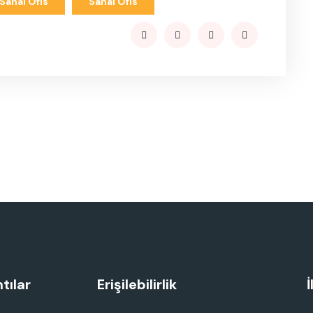
Sanal Ofis
Sanal Ofis
tılar
Erişilebilirlik
İ